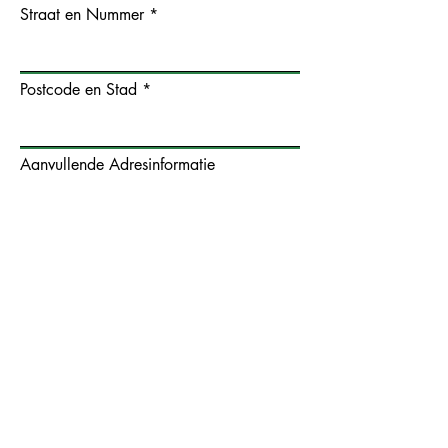
Straat en Nummer
Postcode en Stad
Aanvullende Adresinformatie
Land
BTW
Waar bent u in geïnteresseerd?