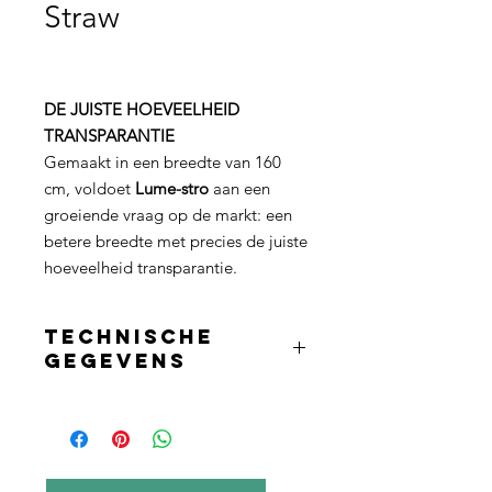
Straw
DE JUISTE HOEVEELHEID
TRANSPARANTIE
Gemaakt in een breedte van 160
cm, voldoet
Lume-stro
aan een
groeiende vraag op de markt: een
betere breedte met precies de juiste
hoeveelheid transparantie.
Technische
Gegevens
FABRICS MEASURING 25 LINEAR
METERS.
Do not expose to moisture and
sunlight. Unlike native straw, Torcetex