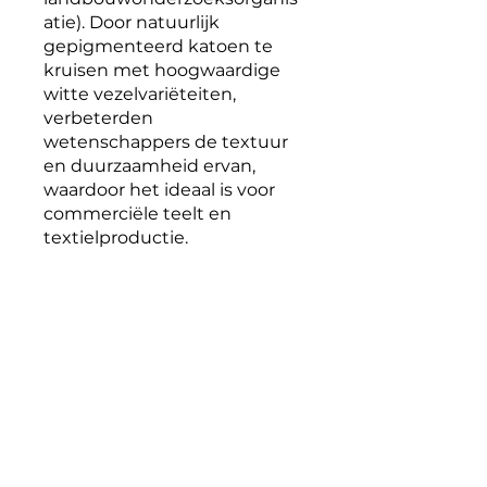
atie). Door natuurlijk
gepigmenteerd katoen te
kruisen met hoogwaardige
witte vezelvariëteiten,
verbeterden
wetenschappers de textuur
en duurzaamheid ervan,
waardoor het ideaal is voor
commerciële teelt en
textielproductie.
Vraag uw monsters aan:
Voer uw naam in
Voer uw e-mailadres in