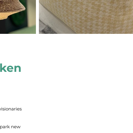
aken
isionaries
 spark new