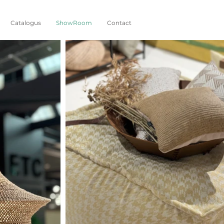
Catalogus
ShowRoom
Contact