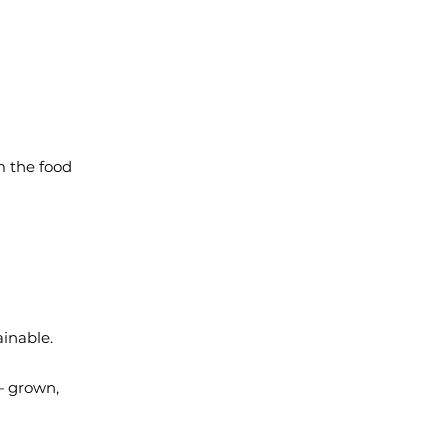
m the food
ainable.
— grown,