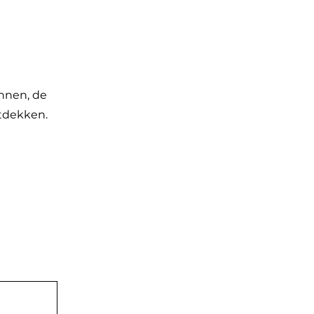
nnen, de
ntdekken.