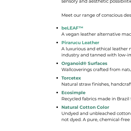
sensory and aesthetic possibilitie
Meet our range of conscious des
beLEAF™
A vegan leather alternative mad
Pirarucu Leather
A luxurious and ethical leather
industry and tanned with low-imp
Organoid® Surfaces
Wallcoverings crafted from natur
Torcetex
Natural straw finishes, handcraf
Ecosimple
Recycled fabrics made in Brazil f
Natural Cotton Color
Undyed and unbleached cotton fa
not dyed. A pure, chemical-free 