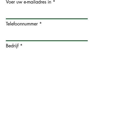
Voer uw e-mailadres in
Telefoonnummer
Bedrijf
Straat en Nummer
Postcode en Stad
Aanvullende Adresinformatie